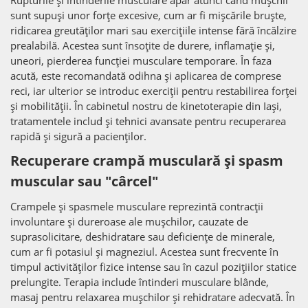
sunt supuși unor forțe excesive, cum ar fi mișcările bruște,
ridicarea greutăților mari sau exercițiile intense fără încălzire
prealabilă. Acestea sunt însoțite de durere, inflamație și,
uneori, pierderea funcției musculare temporare. În faza
acută, este recomandată odihna și aplicarea de comprese
reci, iar ulterior se introduc exerciții pentru restabilirea forței
și mobilității. În cabinetul nostru de kinetoterapie din Iași,
tratamentele includ și tehnici avansate pentru recuperarea
rapidă și sigură a pacienților.
Recuperare crampă musculară și spasm
muscular sau "cârcel"
Crampele și spasmele musculare reprezintă contracții
involuntare și dureroase ale mușchilor, cauzate de
suprasolicitare, deshidratare sau deficiențe de minerale,
cum ar fi potasiul și magneziul. Acestea sunt frecvente în
timpul activităților fizice intense sau în cazul pozițiilor statice
prelungite. Terapia include întinderi musculare blânde,
masaj pentru relaxarea mușchilor și rehidratare adecvată. În