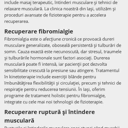
include masaj terapeutic, întinderi musculare și tehnici de
relaxare musculară. La clinica noastră din Iași, utilizăm și
proceduri avansate de fizioterapie pentru a accelera
recuperarea.
Recuperare fibromialgie
Fibromialgia este o afecțiune cronică ce provoacă dureri
musculare generalizate, oboseală persistentă și tulburări de
somn. Cauza exactă este necunoscută, dar stresul, traumele
și tulburările hormonale sunt factori asociați. Durerea
musculară poate fi intensă, iar pacienții pot dezvolta
sensibilitate crescută la presiune sau atingere. Tratamentul
în kinetoterapie include exerciții blânde pentru
îmbunătățirea flexibilității și circulației, precum și tehnici de
respirație pentru reducerea tensiunii. În Iași, oferim
programe de tratament holistic pentru fibromialgie,
integrate cu cele mai noi tehnologii de fizioterapie.
Recuperare ruptură și întindere
musculară
Rupturile și întinderile musculare apar atunci când mușchii