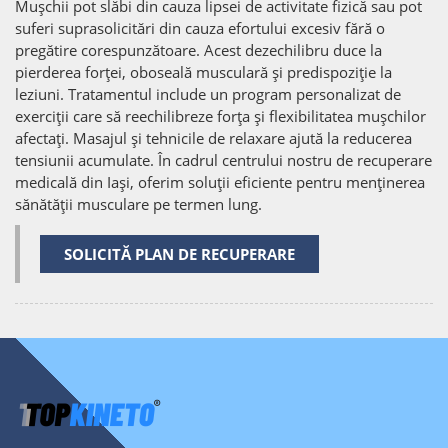
Mușchii pot slăbi din cauza lipsei de activitate fizică sau pot
suferi suprasolicitări din cauza efortului excesiv fără o
pregătire corespunzătoare. Acest dezechilibru duce la
pierderea forței, oboseală musculară și predispoziție la
leziuni. Tratamentul include un program personalizat de
exerciții care să reechilibreze forța și flexibilitatea mușchilor
afectați. Masajul și tehnicile de relaxare ajută la reducerea
tensiunii acumulate. În cadrul centrului nostru de recuperare
medicală din Iași, oferim soluții eficiente pentru menținerea
sănătății musculare pe termen lung.
SOLICITĂ PLAN DE RECUPERARE