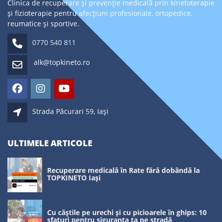
Clinica de recuperare și prevenție medicală prin kinetoterapie
și fizioterapie pentru afecțiuni profesionale, ortopedice,
reumatice și sportive.
0770 540 811
alk@topkineto.ro
Strada Păcurari 59, Iași
ULTIMELE ARTICOLE
Recuperare medicală în Rate fără dobândă la
TOPKINETO Iași
Cu căștile pe urechi și cu picioarele în ghips: 10
sfaturi pentru siguranța ta pe stradă