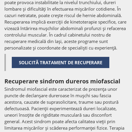
poate provoca instabilitate la nivelul trunchiului, dureri
lombare și dificultăți în efectuarea mișcărilor cotidiene. În
cazuri netratate, poate crește riscul de hernie abdominală.
Recuperarea implică exerciții de kinetoterapie specifice, care
vizează întărirea mușchilor abdominali profunzi și refacerea
controlului muscular. În cadrul cabinetului nostru de
recuperare medicală din Iași, aceste programe sunt
personalizate și coordonate de specialiști cu experiență.
SOLICITĂ TRATAMENT DE RECUPERARE
Recuperare sindrom dureros miofascial
Sindromul miofascial este caracterizat de prezența unor
puncte de declanșare dureroase în mușchi sau fascia
acestora, cauzate de suprasolicitare, traume sau postură
defectuoasă. Pacienții experimentează dureri localizate,
uneori însoțite de rigiditate musculară sau disconfort
general. Acest sindrom poate afecta calitatea vieții prin
limitarea mișcărilor și scăderea performanței fizice. Terapia