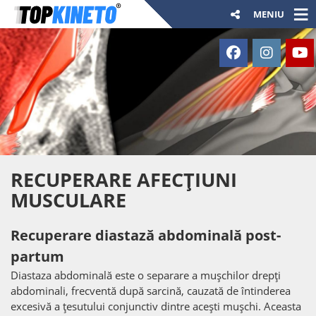
MENIU
RECUPERARE AFECȚIUNI
MUSCULARE
Recuperare diastază abdominală post-
partum
Diastaza abdominală este o separare a mușchilor drepți
abdominali, frecventă după sarcină, cauzată de întinderea
excesivă a țesutului conjunctiv dintre acești mușchi. Aceasta