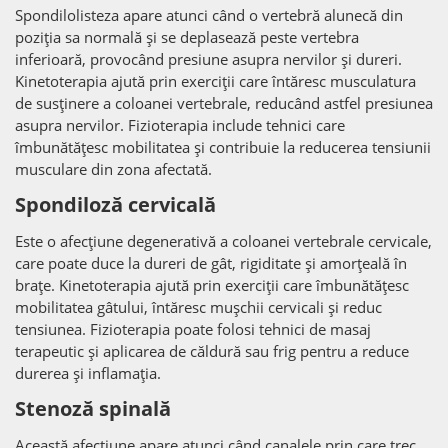
Spondilolisteza apare atunci când o vertebră alunecă din
poziția sa normală și se deplasează peste vertebra
inferioară, provocând presiune asupra nervilor și dureri.
Kinetoterapia ajută prin exerciții care întăresc musculatura
de susținere a coloanei vertebrale, reducând astfel presiunea
asupra nervilor. Fizioterapia include tehnici care
îmbunătățesc mobilitatea și contribuie la reducerea tensiunii
musculare din zona afectată.
Spondiloză
cervicală
Este o afecțiune degenerativă a coloanei vertebrale cervicale,
care poate duce la dureri de gât, rigiditate și amorțeală în
brațe. Kinetoterapia ajută prin exerciții care îmbunătățesc
mobilitatea gâtului, întăresc mușchii cervicali și reduc
tensiunea. Fizioterapia poate folosi tehnici de masaj
terapeutic și aplicarea de căldură sau frig pentru a reduce
durerea și inflamația.
Stenoză spinală
Această afecțiune apare atunci când canalele prin care trec