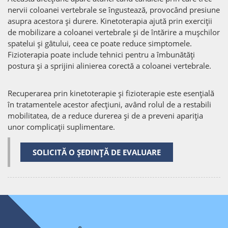
nervii coloanei vertebrale se îngustează, provocând presiune
asupra acestora și durere. Kinetoterapia ajută prin exerciții
de mobilizare a coloanei vertebrale și de întărire a mușchilor
spatelui și gâtului, ceea ce poate reduce simptomele.
Fizioterapia poate include tehnici pentru a îmbunătăți
postura și a sprijini alinierea corectă a coloanei vertebrale.
Recuperarea prin kinetoterapie și fizioterapie este esențială
în tratamentele acestor afecțiuni, având rolul de a restabili
mobilitatea, de a reduce durerea și de a preveni apariția
unor complicații suplimentare.
SOLICITĂ O ȘEDINȚĂ DE EVALUARE