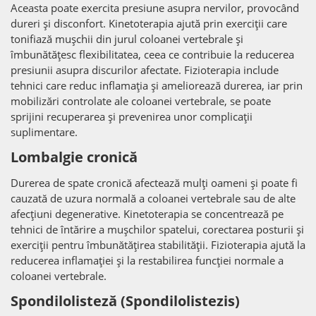
Aceasta poate exercita presiune asupra nervilor, provocând
dureri și disconfort. Kinetoterapia ajută prin exerciții care
tonifiază mușchii din jurul coloanei vertebrale și
îmbunătățesc flexibilitatea, ceea ce contribuie la reducerea
presiunii asupra discurilor afectate. Fizioterapia include
tehnici care reduc inflamația și ameliorează durerea, iar prin
mobilizări controlate ale coloanei vertebrale, se poate
sprijini recuperarea și prevenirea unor complicații
suplimentare.
Lombalgie cronică
Durerea de spate cronică afectează mulți oameni și poate fi
cauzată de uzura normală a coloanei vertebrale sau de alte
afecțiuni degenerative. Kinetoterapia se concentrează pe
tehnici de întărire a mușchilor spatelui, corectarea posturii și
exerciții pentru îmbunătățirea stabilității. Fizioterapia ajută la
reducerea inflamației și la restabilirea funcției normale a
coloanei vertebrale.
Spon
dilolisteză (Spondilolistezis)