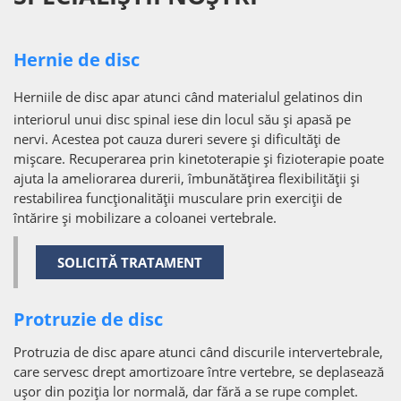
Hernie de disc
Herniile de disc apar atunci când materialul gelatinos din
interiorul unui disc spinal iese din locul său și apasă pe
nervi. Acestea pot cauza dureri severe și dificultăți de
mișcare. Recuperarea prin kinetoterapie și fizioterapie poate
ajuta la ameliorarea durerii, îmbunătățirea flexibilității și
restabilirea funcționalității musculare prin exerciții de
întărire și mobilizare a coloanei vertebrale.
SOLICITĂ TRATAMENT
Protruzie de disc
Protruzia de disc apare atunci când discurile intervertebrale,
care servesc drept amortizoare între vertebre, se deplasează
ușor din poziția lor normală, dar fără a se rupe complet.