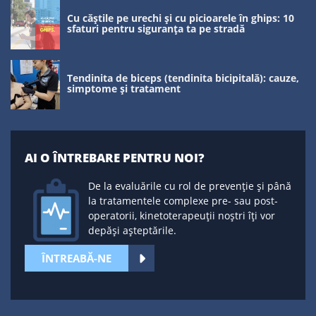
Cu căștile pe urechi și cu picioarele în ghips: 10
sfaturi pentru siguranța ta pe stradă
Tendinita de biceps (tendinita bicipitală): cauze,
simptome și tratament
AI O ÎNTREBARE PENTRU NOI?
De la evaluările cu rol de prevenție și până
la tratamentele complexe pre- sau post-
operatorii, kinetoterapeuții noștri îți vor
depăși așteptările.
ÎNTREABĂ-NE