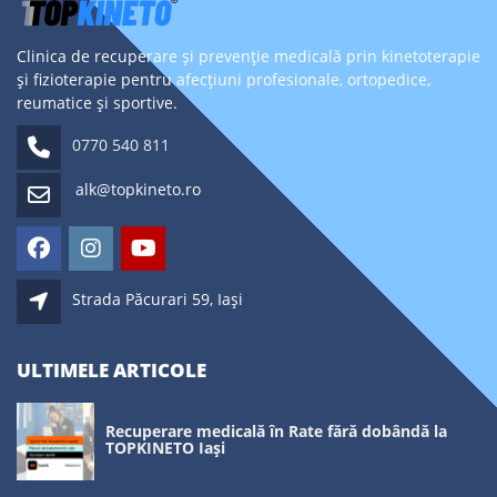
Clinica de recuperare și prevenție medicală prin kinetoterapie
și fizioterapie pentru afecțiuni profesionale, ortopedice,
reumatice și sportive.
0770 540 811
alk@topkineto.ro
Strada Păcurari 59, Iași
ULTIMELE ARTICOLE
Recuperare medicală în Rate fără dobândă la
TOPKINETO Iași