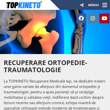
MENIU
RECUPERARE ORTOPEDIE-
TRAUMATOLOGIE
La TOPKINETO Recuperare Medicală Iași, ne dedicăm tratării
unei game variate de afecțiuni din domeniul ortopediei și
traumatologiei, pentru a ajuta pacienții să-și recâștige
mobilitatea și calitatea vieții. Indiferent dacă vorbim despre
leziuni recente sau afecțiuni cronice, echipa noastră de
specialiști utilizează metode moderne de kinetoterapie și