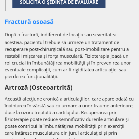
SOLICITĂ O ȘEDINȚĂ DE EVALUARE
Fractură osoasă
După o fractură, indiferent de locația sau severitatea
acesteia, pacientul trebuie să urmeze un tratament de
recuperare post-chirurgicală sau post-imobilizare pentru a
restabili mișcarea și forța musculară. Fizioterapia joacă un
rol crucial în îmbunătățirea mobilității și în prevenirea unor
eventuale complicații, cum ar fi rigiditatea articulației sau
pierderea funcționalității.
Artroză (Osteoartrită)
Această afecțiune cronică a articulațiilor, care apare odată cu
înaintarea în vârstă sau ca urmare a unor traume anterioare,
duce la uzura treptată a cartilajului. Recuperarea prin
fizioterapie poate reduce semnificativ durerile articulare și
poate contribui la îmbunătățirea mobilității prin exerciții
care întăresc musculatura din jurul articulației și prin