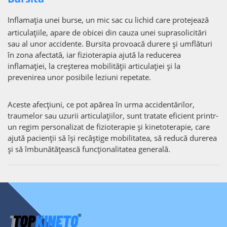
Inflamația unei burse, un mic sac cu lichid care protejează
articulațiile, apare de obicei din cauza unei suprasolicitări
sau al unor accidente. Bursita provoacă durere și umflături
în zona afectată, iar fizioterapia ajută la reducerea
inflamației, la creșterea mobilității articulației și la
prevenirea unor posibile leziuni repetate.
Aceste afecțiuni, ce pot apărea în urma accidentărilor,
traumelor sau uzurii articulațiilor, sunt tratate eficient printr-
un regim personalizat de fizioterapie și kinetoterapie, care
ajută pacienții să își recâștige mobilitatea, să reducă durerea
și să îmbunătățească funcționalitatea generală.