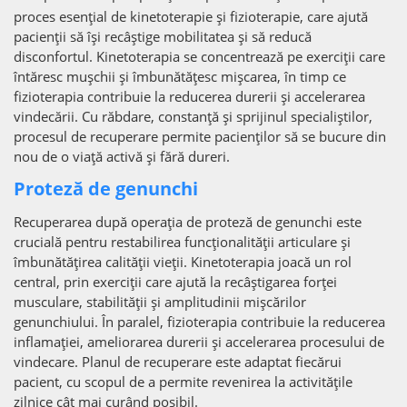
proces esențial de kinetoterapie și fizioterapie, care ajută
pacienții să își recâștige mobilitatea și să reducă
disconfortul. Kinetoterapia se concentrează pe exerciții care
întăresc mușchii și îmbunătățesc mișcarea, în timp ce
fizioterapia contribuie la reducerea durerii și accelerarea
vindecării. Cu răbdare, constanță și sprijinul specialiștilor,
procesul de recuperare permite pacienților să se bucure din
nou de o viață activă și fără dureri.
Proteză de genunchi
Recuperarea după operația de proteză de genunchi este
crucială pentru restabilirea funcționalității articulare și
îmbunătățirea calității vieții. Kinetoterapia joacă un rol
central, prin exerciții care ajută la recâștigarea forței
musculare, stabilității și amplitudinii mișcărilor
genunchiului. În paralel, fizioterapia contribuie la reducerea
inflamației, ameliorarea durerii și accelerarea procesului de
vindecare. Planul de recuperare este adaptat fiecărui
pacient, cu scopul de a permite revenirea la activitățile
zilnice cât mai curând posibil.