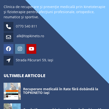
Clinica de recuperare și prevenție medicală prin kinetoterapie
și fizioterapie pentru afecțiuni profesionale, ortopedice,
reumatice și sportive.
0770 540 811
alk@topkineto.ro
Strada Păcurari 59, Iași
ULTIMELE ARTICOLE
Recuperare medicală în Rate fără dobândă la
TOPKINETO Iași