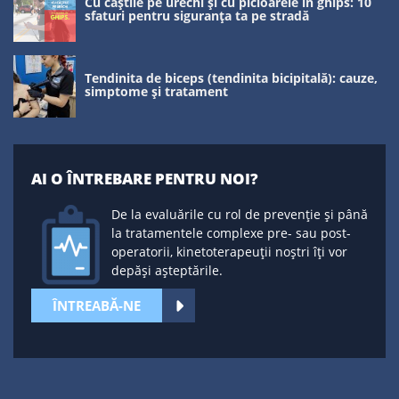
Cu căștile pe urechi și cu picioarele în ghips: 10
sfaturi pentru siguranța ta pe stradă
Tendinita de biceps (tendinita bicipitală): cauze,
simptome și tratament
AI O ÎNTREBARE PENTRU NOI?
De la evaluările cu rol de prevenție și până
la tratamentele complexe pre- sau post-
operatorii, kinetoterapeuții noștri îți vor
depăși așteptările.
ÎNTREABĂ-NE