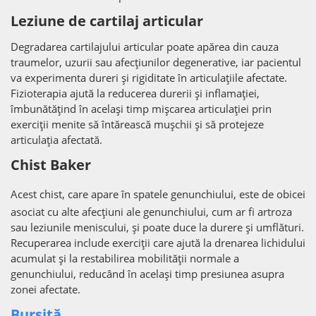
Leziune de cartilaj articular
Degradarea cartilajului articular poate apărea din cauza
traumelor, uzurii sau afecțiunilor degenerative, iar pacientul
va experimenta dureri și rigiditate în articulațiile afectate.
Fizioterapia ajută la reducerea durerii și inflamației,
îmbunătățind în același timp mișcarea articulației prin
exerciții menite să întărească mușchii și să protejeze
articulația afectată.
Chist Baker
Acest chist, care apare în spatele genunchiului, este de obicei
asociat cu alte afecțiuni ale genunchiului, cum ar fi artroza
sau leziunile meniscului, și poate duce la durere și umflături.
Recuperarea include exerciții care ajută la drenarea lichidului
acumulat și la restabilirea mobilității normale a
genunchiului, reducând în același timp presiunea asupra
zonei afectate.
Bursită