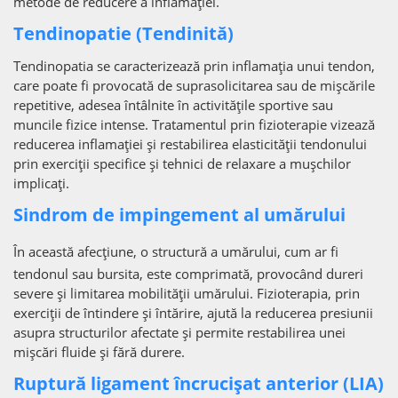
metode de reducere a inflamației.
Tendinopatie (Tendinită)
Tendinopatia se caracterizează prin inflamația unui tendon,
care poate fi provocată de suprasolicitarea sau de mișcările
repetitive, adesea întâlnite în activitățile sportive sau
muncile fizice intense. Tratamentul prin fizioterapie vizează
reducerea inflamației și restabilirea elasticității tendonului
prin exerciții specifice și tehnici de relaxare a mușchilor
implicați.
Sindrom de impingement al umărului
În această afecțiune, o structură a umărului, cum ar fi
tendonul sau bursita, este comprimată, provocând dureri
severe și limitarea mobilității umărului. Fizioterapia, prin
exerciții de întindere și întărire, ajută la reducerea presiunii
asupra structurilor afectate și permite restabilirea unei
mișcări fluide și fără durere.
Ruptură ligament încrucișat anterior (LIA)