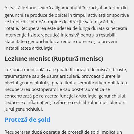
Această leziune severă a ligamentului încrucișat anterior din
genunchi se produce de obicei în timpul activităților sportive
ce implică schimbări rapide de direcție sau mișcări de
rotație. Recuperarea este adesea de lungă durată și necesită
intervenție fizioterapeutică intensivă pentru a restabili
stabilitatea genunchiului, a reduce durerea și a preveni
instabilitatea articulației.
Leziune menisc (Ruptură menisc)
Leziunea meniscală, care poate fi cauzată de mișcări bruste,
traumatisme sau de uzura articulară, provoacă durere la
nivelul genunchiului și poate limita semnificativ mobilitatea.
Recuperarea postoperatorie sau post-traumatică se
concentrează pe refacerea funcției articulației genunchiului,
reducerea inflamației și refacerea echilibrului muscular din
jurul genunchiului.
Proteză de șold
Recuperarea după operația de proteză de șold implică un