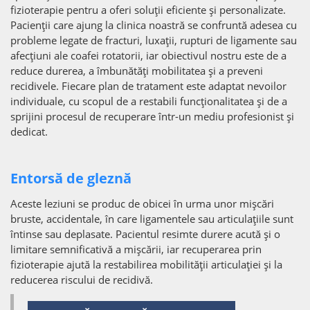
fizioterapie pentru a oferi soluții eficiente și personalizate.
Pacienții care ajung la clinica noastră se confruntă adesea cu
probleme legate de fracturi, luxații, rupturi de ligamente sau
afecțiuni ale coafei rotatorii, iar obiectivul nostru este de a
reduce durerea, a îmbunătăți mobilitatea și a preveni
recidivele. Fiecare plan de tratament este adaptat nevoilor
individuale, cu scopul de a restabili funcționalitatea și de a
sprijini procesul de recuperare într-un mediu profesionist și
dedicat.
Entorsă de gleznă
Aceste leziuni se produc de obicei în urma unor mișcări
bruste, accidentale, în care ligamentele sau articulațiile sunt
întinse sau deplasate. Pacientul resimte durere acută și o
limitare semnificativă a mișcării, iar recuperarea prin
fizioterapie ajută la restabilirea mobilității articulației și la
reducerea riscului de recidivă.